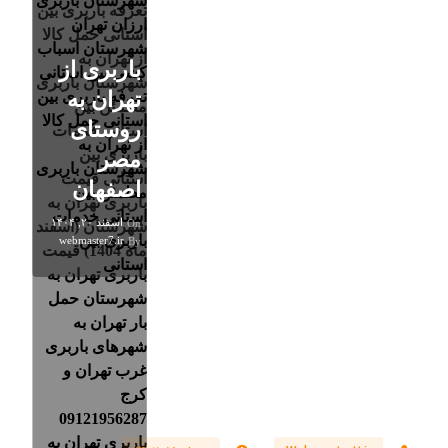
باربری از
تهران به
روستای
مصر
اصفهان
اسفند ۲۰, ۱۴۰۴
On
webmaster7.ir
By