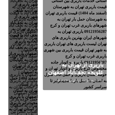
باربری از تهران به
علویجه نجف‌آباد اصفهان
webmaster7.ir
اسفند ۲۳, ۱۴۰۴
On
By