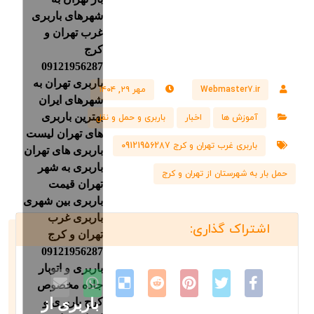
Webmaster7.ir
مهر ۲۹, ۱۴۰۴
آموزش ها
اخبار
باربری و حمل و نقل
باربری غرب تهران و کرج 09121956287
حمل بار به شهرستان از تهران و کرج
باربری از