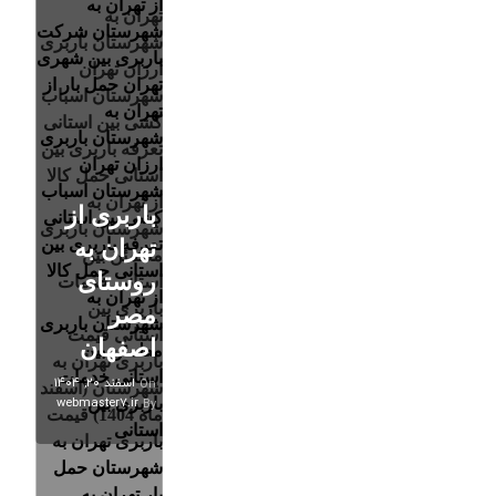
باربری از
تهران به
روستای
مصر
اصفهان
اسفند ۲۰, ۱۴۰۴
On
webmaster7.ir
By