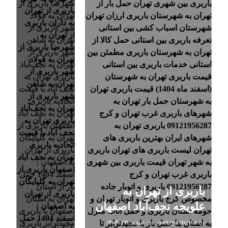
باربری از تهران به
علویجه نجف‌آباد اصفهان
webmaster7.ir
اسفند ۲۳, ۱۴۰۴
On
By